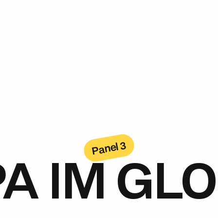
Panel 3
A IM GL